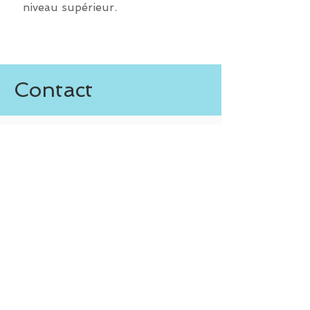
niveau supérieur.
Contact
Nous répondons à vos questions
ou étudions d’autres demandes via
le
formulaire de contact
en page
d'accueil.
Vous pouvez également nous
joindre par :
Tél. : 06 18 46 24 54
Mail
:
contact.swim.pilates@gmail.com